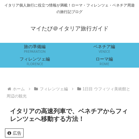
イタリア個人旅行に役立つ情報が満載！ローマ・フィレンツェ・ベネチア周遊
の旅行記ブログ
マイたび＠イタリア旅行ガイド
旅の準備編
ベネチア編
PREPARATION
VENICE
フィレンツェ編
ローマ編
FLORENCE
ROME
ホーム
フィレンツェ編
1日目 ウフィツィ美術館と
周辺の観光
イタリアの高速列車で、ベネチアからフィ
レンツェへ移動する方法！
広告