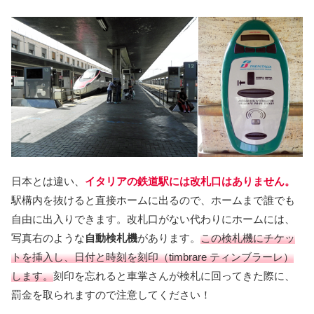
日本とは違い、
イタリアの鉄道駅には改札口はありません。
駅構内を抜けると直接ホームに出るので、ホームまで誰でも
自由に出入りできます。改札口がない代わりにホームには、
写真右のような
自動検札機
があります。
この検札機にチケッ
トを挿入し、日付と時刻を刻印（timbrare ティンブラーレ）
します。
刻印を忘れると車掌さんが検札に回ってきた際に、
罰金を取られますので注意してください！