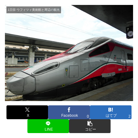
1日目 ウフィツィ美術館と周辺の観光
X
Facebook
はてブ
0
2
LINE
コピー