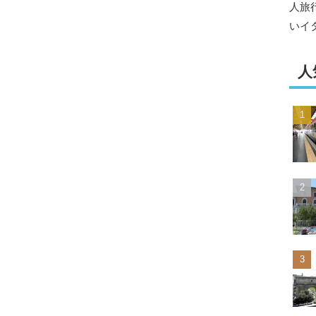
人旅
いイ
人