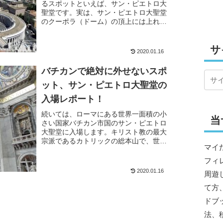
るスポットといえば、サン・ピエトロ大
聖堂です。実は、サン・ピエトロ大聖堂
のクーポラ（ドーム）の頂上には上れる
ことを皆さんはご存知でしょうか？頂上
からはバチカンとロー...
サ
2020.01.16
バチカンで絶対に外せないスポ
ット、サン・ピエトロ大聖堂の
入場レポート！
続いては、ローマにある世界一面積の小
当
さい国家バチカン市国のサン・ピエトロ
大聖堂に入場します。キリスト教の最大
宗派であるカトリックの総本山で、世界
マイ
中から信者が参拝に訪れる地です。4世
紀頃に建てられたのが...
フィ
2020.01.16
周遊
て方
ドブ
法、