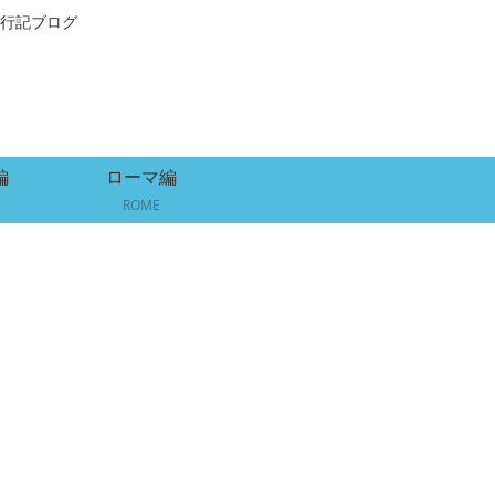
行記ブログ
編
ローマ編
ROME