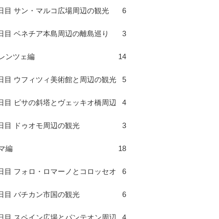
日目 サン・マルコ広場周辺の観光
6
日目 ベネチア本島周辺の離島巡り
3
レンツェ編
14
日目 ウフィツィ美術館と周辺の観光
5
日目 ピサの斜塔とヴェッキオ橋周辺
4
日目 ドゥオモ周辺の観光
3
マ編
18
日目 フォロ・ロマーノとコロッセオ
6
日目 バチカン市国の観光
6
日目 スペイン広場とパンテオン周辺
4