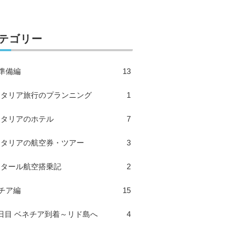
テゴリー
準備編
13
イタリア旅行のプランニング
1
イタリアのホテル
7
イタリアの航空券・ツアー
3
カタール航空搭乗記
2
チア編
15
日目 ベネチア到着～リド島へ
4