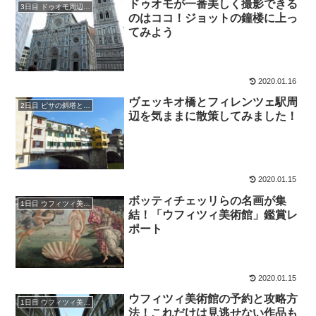
ドゥオモが一番美しく撮影できる
3日目 ドゥオモ周辺の観光
のはココ！ジョットの鐘楼に上っ
てみよう
2020.01.16
ヴェッキオ橋とフィレンツェ駅周
2日目 ピサの斜塔とヴェッキオ橋周辺
辺を気ままに散策してみました！
2020.01.15
ボッティチェッリらの名画が集
1日目 ウフィツィ美術館と周辺の観光
結！「ウフィツィ美術館」鑑賞レ
ポート
2020.01.15
ウフィツィ美術館の予約と攻略方
1日目 ウフィツィ美術館と周辺の観光
法！これだけは見逃せない作品も