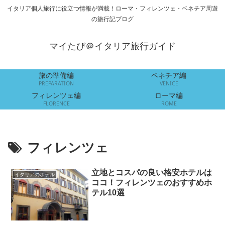
イタリア個人旅行に役立つ情報が満載！ローマ・フィレンツェ・ベネチア周遊
の旅行記ブログ
マイたび＠イタリア旅行ガイド
旅の準備編
ベネチア編
PREPARATION
VENICE
フィレンツェ編
ローマ編
FLORENCE
ROME
フィレンツェ
立地とコスパの良い格安ホテルは
イタリアのホテル
ココ！フィレンツェのおすすめホ
テル10選